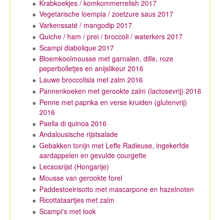
Krabkoekjes / komkommerrelish 2017
Vegetarische loempia / zoetzure saus 2017
Varkenssaté / mangodip 2017
Quiche / ham / prei / broccoli / waterkers 2017
Scampi diabolique 2017
Bloemkoolmousse met garnalen, dille, roze
peperbolletjes en anijslikeur 2016
Lauwe broccolisla met zalm 2016
Pannenkoeken met gerookte zalm (lactosevrij) 2016
Penne met paprika en verse kruiden (glutenvrij)
2016
Paella di quinoa 2016
Andalousische rijstsalade
Gebakken tonijn met Leffe Radieuse, ingekerfde
aardappelen en gevulde courgette
Lecsosrijst (Hongarije)
Mousse van gerookte forel
Paddestoelrisotto met mascarpone en hazelnoten
Ricottataartjes met zalm
Scampi's met look