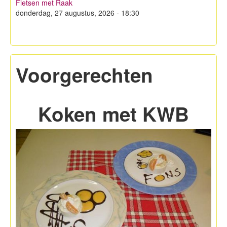
Fietsen met Raak
Hagelandse Kerstmarkt
donderdag, 27 augustus, 2026 - 18:30
Koken met KWB
Contacteer ons
Voorgerechten
Lid worden!
Privacy
Koken met KWB