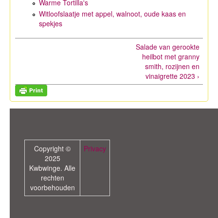
Warme Tortilla's
Witloofslaatje met appel, walnoot, oude kaas en
spekjes
Salade van gerookte
heilbot met granny
smith, rozijnen en
vinaigrette 2023 ›
Copyright ©
Privacy
2025
Kwbwinge. Alle
rechten
voorbehouden