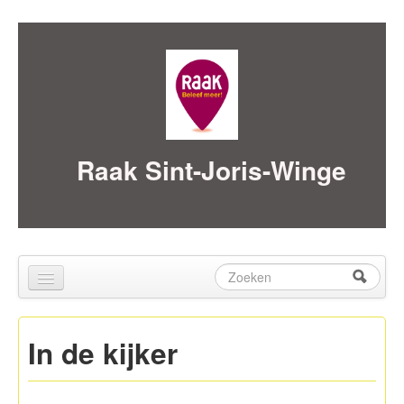
Skip to content
Skip to navigation
Raak Sint-Joris-Winge
Zoeken
Zoekveld
Home
In de kijker
over ons
Activiteiten