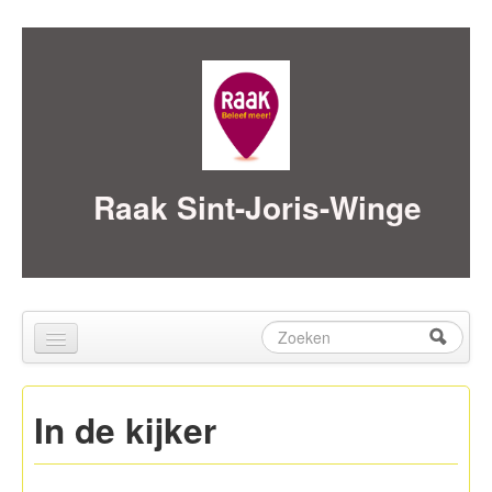
Skip to content
Skip to navigation
Raak Sint-Joris-Winge
Zoeken
Zoekveld
Home
In de kijker
over ons
Activiteiten