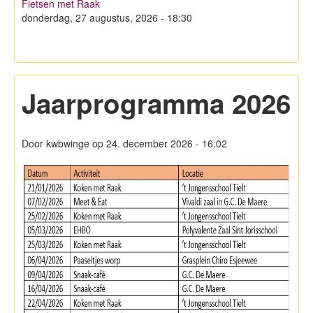
Fietsen met Raak
Hagelandse Kerstmarkt
donderdag, 27 augustus, 2026 - 18:30
Koken met KWB
Contacteer ons
Jaarprogramma 2026
Lid worden!
Privacy
Door
kwbwinge
op 24. december 2026 - 16:02