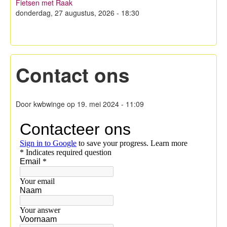
Fietsen met Raak
Hagelandse Kerstmarkt
donderdag, 27 augustus, 2026 - 18:30
Koken met KWB
Contacteer ons
Contact ons
Lid worden!
Privacy
Door
kwbwinge
op 19. mei 2024 - 11:09