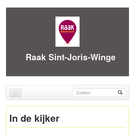
Skip to content
Skip to navigation
Raak Sint-Joris-Winge
Zoeken
Zoekveld
Home
In de kijker
over ons
Activiteiten