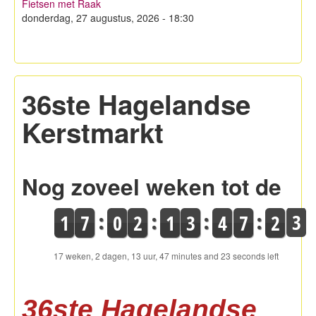
Fietsen met Raak
Hagelandse Kerstmarkt
donderdag, 27 augustus, 2026 - 18:30
Koken met KWB
Contacteer ons
36ste Hagelandse
Lid worden!
Kerstmarkt
Privacy
Nog zoveel weken tot de
1
7
0
2
1
3
4
7
2
3
17 weken, 2 dagen, 13 uur, 47 minutes and 23 seconds left
36ste Hagelandse