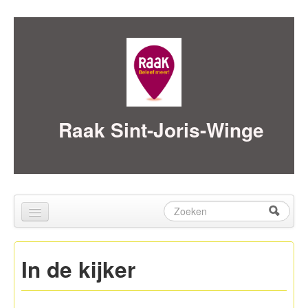
Skip to content
Skip to navigation
Raak Sint-Joris-Winge
Zoeken
Zoekveld
Home
In de kijker
over ons
Activiteiten