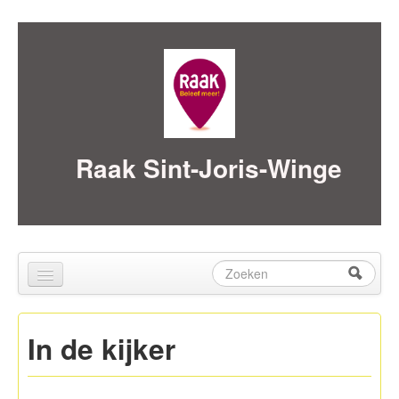
Skip to content
Skip to navigation
Raak Sint-Joris-Winge
Zoeken
Zoekveld
Home
In de kijker
over ons
Activiteiten