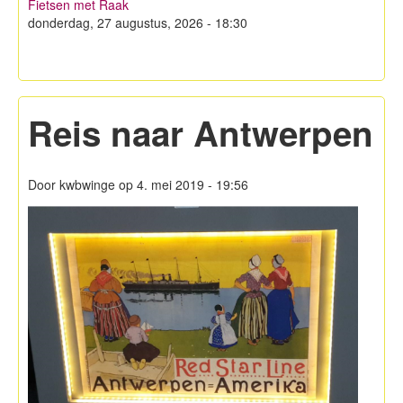
Fietsen met Raak
Hagelandse Kerstmarkt
donderdag, 27 augustus, 2026 - 18:30
Koken met KWB
Contacteer ons
Reis naar Antwerpen
Lid worden!
Privacy
Door
kwbwinge
op 4. mei 2019 - 19:56