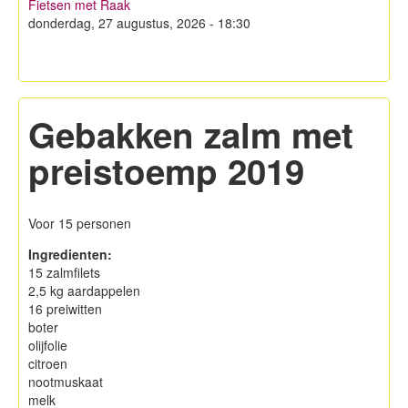
Fietsen met Raak
Hagelandse Kerstmarkt
donderdag, 27 augustus, 2026 - 18:30
Koken met KWB
Contacteer ons
Gebakken zalm met
Lid worden!
preistoemp 2019
Privacy
Voor 15 personen
Ingredienten:
15 zalmfilets
2,5 kg aardappelen
16 preiwitten
boter
olijfolie
citroen
nootmuskaat
melk