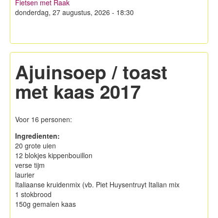
Fietsen met Raak
Hagelandse Kerstmarkt
donderdag, 27 augustus, 2026 - 18:30
Koken met KWB
Contacteer ons
Ajuinsoep / toast
Lid worden!
met kaas 2017
Privacy
Voor 16 personen:
Ingredienten:
20 grote uien
12 blokjes kippenbouillon
verse tijm
laurier
Italiaanse kruidenmix (vb. Piet Huysentruyt Italian mix
1 stokbrood
150g gemalen kaas