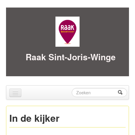
Skip to content
Skip to navigation
Raak Sint-Joris-Winge
Zoeken
Zoekveld
Home
In de kijker
over ons
Activiteiten