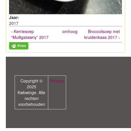
Jaar:
2017
‹ Kerriesoep
omhoog
Broccolisoep met
“Mulligatawny” 2017
kruidenkaas 2017 ›
Copyright ©
Privacy
2025
Kwbwinge. Alle
rechten
voorbehouden