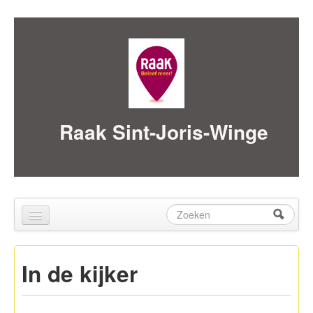
Skip to content
Skip to navigation
Raak Sint-Joris-Winge
Zoeken
Zoekveld
Home
In de kijker
over ons
Activiteiten