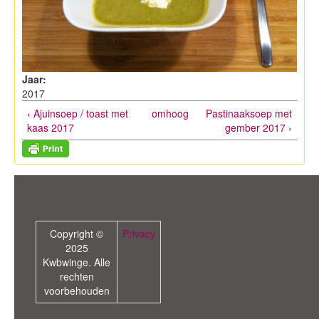
Jaar:
2017
‹ Ajuinsoep / toast met
omhoog
Pastinaaksoep met
kaas 2017
gember 2017 ›
Copyright ©
Privacy
2025
Kwbwinge. Alle
rechten
voorbehouden