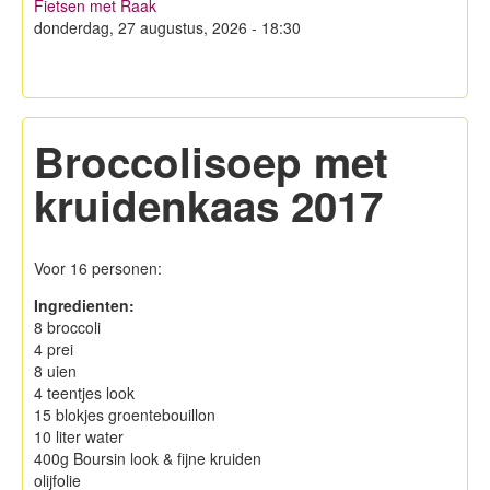
Fietsen met Raak
Hagelandse Kerstmarkt
donderdag, 27 augustus, 2026 - 18:30
Koken met KWB
Contacteer ons
Broccolisoep met
Lid worden!
kruidenkaas 2017
Privacy
Voor 16 personen:
Ingredienten:
8 broccoli
4 prei
8 uien
4 teentjes look
15 blokjes groentebouillon
10 liter water
400g Boursin look & fijne kruiden
olijfolie