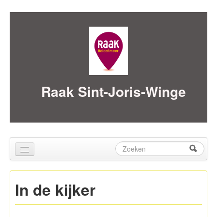
Skip to content
Skip to navigation
Raak Sint-Joris-Winge
Zoeken
Zoekveld
Home
In de kijker
over ons
Activiteiten