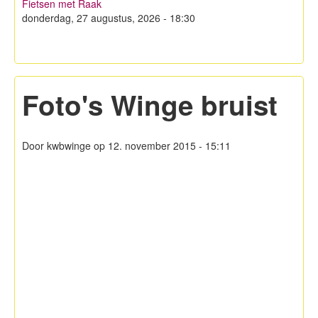
Fietsen met Raak
Hagelandse Kerstmarkt
donderdag, 27 augustus, 2026 - 18:30
Koken met KWB
Contacteer ons
Foto's Winge bruist
Lid worden!
Privacy
Door
kwbwinge
op 12. november 2015 - 15:11