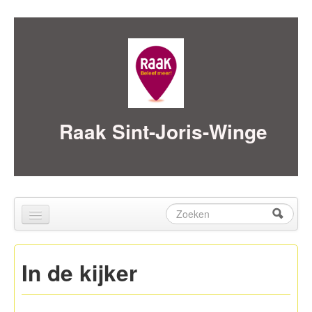
Skip to content
Skip to navigation
Raak Sint-Joris-Winge
Zoeken
Zoekveld
Home
In de kijker
over ons
Activiteiten