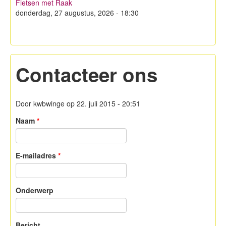
Fietsen met Raak
Hagelandse Kerstmarkt
donderdag, 27 augustus, 2026 - 18:30
Koken met KWB
Contacteer ons
Contacteer ons
Lid worden!
Privacy
Door
kwbwinge
op 22. juli 2015 - 20:51
Naam
*
E-mailadres
*
Onderwerp
Bericht