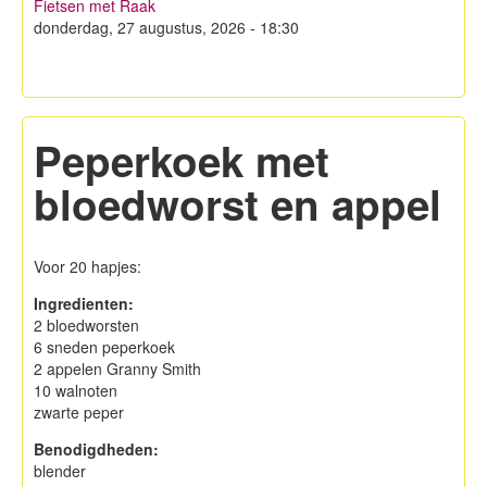
Fietsen met Raak
Hagelandse Kerstmarkt
donderdag, 27 augustus, 2026 - 18:30
Koken met KWB
Contacteer ons
Peperkoek met
Lid worden!
bloedworst en appel
Privacy
Voor 20 hapjes:
Ingredienten:
2 bloedworsten
6 sneden peperkoek
2 appelen Granny Smith
10 walnoten
zwarte peper
Benodigdheden:
blender