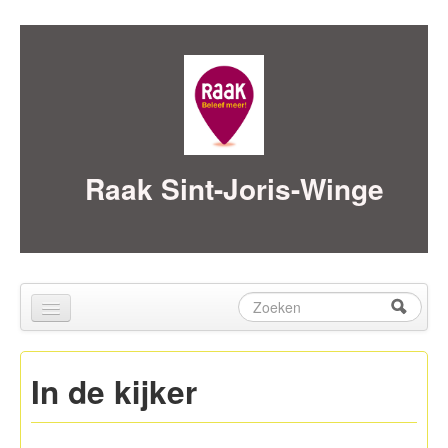
Skip to content
Skip to navigation
Raak Sint-Joris-Winge
Zoeken
Zoekveld
Home
In de kijker
over ons
Activiteiten