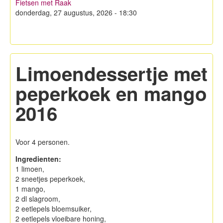
Fietsen met Raak
Hagelandse Kerstmarkt
donderdag, 27 augustus, 2026 - 18:30
Koken met KWB
Contacteer ons
Limoendessertje met
Lid worden!
peperkoek en mango
Privacy
2016
Voor 4 personen.
Ingredienten:
1 limoen,
2 sneetjes peperkoek,
1 mango,
2 dl slagroom,
2 eetlepels bloemsuiker,
2 eetlepels vloeibare honing,