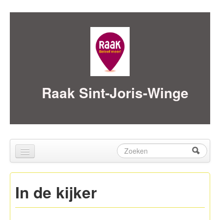
Skip to content
Skip to navigation
Raak Sint-Joris-Winge
Zoeken
Zoekveld
Home
In de kijker
over ons
Activiteiten