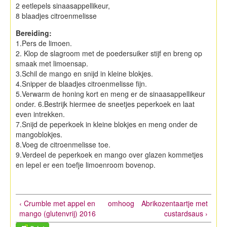
2 eetlepels sinaasappellikeur,
8 blaadjes citroenmelisse
Bereiding:
1.Pers de limoen.
2. Klop de slagroom met de poedersuiker stijf en breng op
smaak met limoensap.
3.Schil de mango en snijd in kleine blokjes.
4.Snipper de blaadjes citroenmelisse fijn.
5.Verwarm de honing kort en meng er de sinaasappellikeur
onder. 6.Bestrijk hiermee de sneetjes peperkoek en laat
even intrekken.
7.Snijd de peperkoek in kleine blokjes en meng onder de
mangoblokjes.
8.Voeg de citroenmelisse toe.
9.Verdeel de peperkoek en mango over glazen kommetjes
en lepel er een toefje limoenroom bovenop.
‹ Crumble met appel en
omhoog
Abrikozentaartje met
mango (glutenvrij) 2016
custardsaus ›