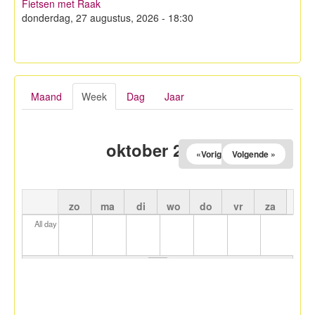
Fietsen met Raak
Hagelandse Kerstmarkt
donderdag, 27 augustus, 2026 - 18:30
Koken met KWB
Contacteer ons
Maand
Week
(actieve tabblad)
Dag
Jaar
Lid worden!
Privacy
oktober 2025
«Vorige
Volgende »
zo
ma
di
wo
do
vr
za
All day