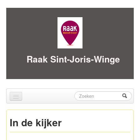
Skip to content
Skip to navigation
Raak Sint-Joris-Winge
Zoeken
Zoekveld
Home
In de kijker
over ons
Activiteiten