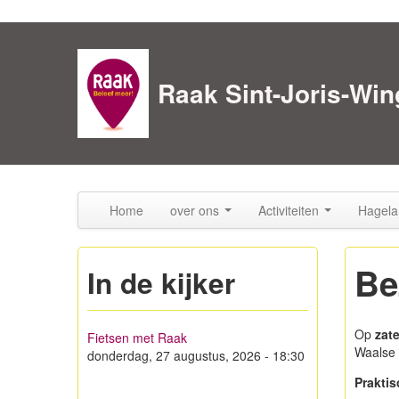
Skip to content
Skip to navigation
Raak Sint-Joris-Win
Home
over ons
Activiteiten
Hagela
Be
In de kijker
Op
zat
Fietsen met Raak
Waalse 
donderdag, 27 augustus, 2026 - 18:30
Prakti