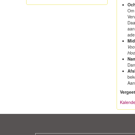
Och
Om 
Ver
Daa
aan
ade
Mid
Voo
Hoo
Nam
Dank
Afs
beke
Aan
Vergeet
Kalende