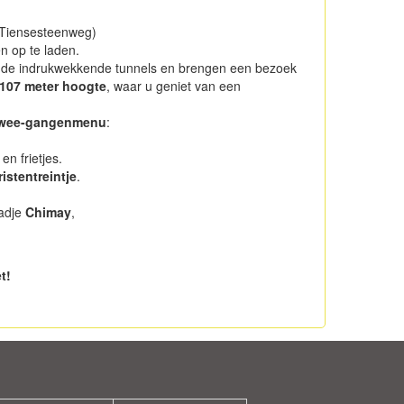
 (Tiensesteenweg)
en op te laden.
 de indrukwekkende tunnels en brengen een bezoek
107 meter hoogte
, waar u geniet van een
wee-gangenmenu
:
n frietjes.
ristentreintje
.
tadje
Chimay
,
t!