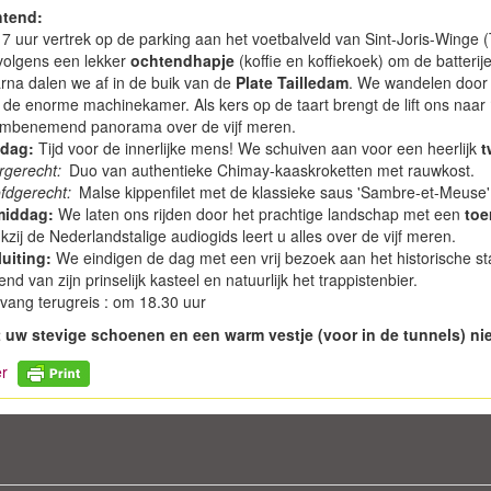
tend:
7 uur vertrek op de parking aan het voetbalveld van Sint-Joris-Winge
volgens een lekker
ochtendhapje
(koffie en koffiekoek) om de batterij
rna dalen we af in de buik van de
Plate Tailledam
. We wandelen door
 de enorme machinekamer. Als kers op de taart brengt de lift ons naar
mbenemend panorama over de vijf meren.
dag:
Tijd voor de innerlijke mens! We schuiven aan voor een heerlijk
t
rgerecht:
Duo van authentieke Chimay-kaaskroketten met rauwkost.
fdgerecht:
Malse kippenfilet met de klassieke saus 'Sambre-et-Meuse' e
iddag:
We laten ons rijden door het prachtige landschap met een
toe
zij de Nederlandstalige audiogids leert u alles over de vijf meren.
luiting:
We eindigen de dag met een vrij bezoek aan het historische s
nd van zijn prinselijk kasteel en natuurlijk het trappistenbier.
vang terugreis : om 18.30 uur
 uw stevige schoenen en een warm vestje (voor in de tunnels) nie
r