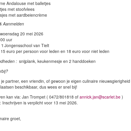
me Andalouse met balletjes
tjes met stoofvlees
sjes met aardbeiencrème
 & Aanmelden
 woensdag 20 mei 2026
.00 uur
 ‘t Jongensschool van Tielt
 15 euro per persoon voor leden en 18 euro voor niet leden
gdheden :
snijplank, keukenmesje en 2 handdoeken
rbij?
u je partner, een vriendin, of gewoon je eigen culinaire nieuwsgierighe
plaatsen beschikbaar, dus wees er snel bij!
jven kan via: Jan Trompet ( 0472/801818 of
annick.jan@scarlet.be
)
 Inschrijven is verplicht voor 13 mei 2026.
naire groet,