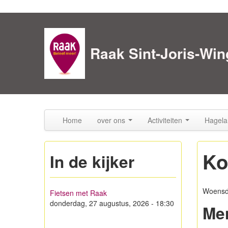
Skip to content
Skip to navigation
Raak Sint-Joris-Win
Home
over ons
Activiteiten
Hagela
Ko
In de kijker
Woensda
Fietsen met Raak
donderdag, 27 augustus, 2026 - 18:30
Me