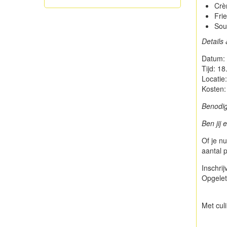
Crè
Frie
Sou
Details
Datum:
Tijd: 18
Locatie:
Kosten:
Benodi
Ben jij e
Of je n
aantal 
Inschri
Opgelet:
Met culi